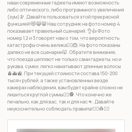
наши современные гаджеты имеют возможность
либо оптического, либо программного увеличения
(зум)🔭. Давайте пользоваться этой прекрасной
функцией!😻😹😸 Наш сотрудник на фото номер 4
показывает правильный сценарий. 👌👍 Фото
номер 1,2 и 3 говорят нам о том, что вероятность
катастрофы очень велика🙆‍♂🙆. На фото показаны
далеко не все сценарии🐷. Обратите внимание,
что поезда цепляют не только сами гаджеты, но и
рукава, сумки, легко наматывают длинные волосы
🚊🚑🚉. При текущей стоимости состава 150-200
тысяч рублей, а также установленных везде
камерах наблюдения, вам будет крайне сложно не
лишиться круглой суммы👮‍♂🕵. Что конечно же
печально, как для вас, так и для нас👊. Давайте
неукоснительно соблюдать правила!👷‍♀👷👷‍♂